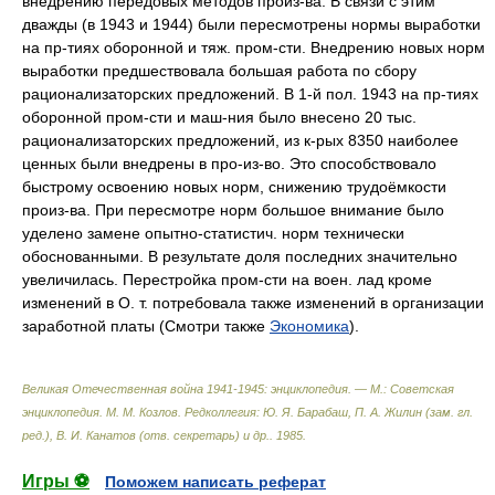
внедрению передовых методов произ-ва. В связи с этим
дважды (в 1943 и 1944) были пересмотрены нормы выработки
на пр-тиях оборонной и тяж. пром-сти. Внедрению новых норм
выработки предшествовала большая работа по сбору
рационализаторских предложений. В 1-й пол. 1943 на пр-тиях
оборонной пром-сти и маш-ния было внесено 20 тыс.
рационализаторских предложений, из к-рых 8350 наиболее
ценных были внедрены в про-из-во. Это способствовало
быстрому освоению новых норм, снижению трудоёмкости
произ-ва. При пересмотре норм большое внимание было
уделено замене опытно-статистич. норм технически
обоснованными. В результате доля последних значительно
увеличилась. Перестройка пром-сти на воен. лад кроме
изменений в О. т. потребовала также изменений в организации
заработной платы (Смотри также
Экономика
).
Великая Отечественная война 1941-1945: энциклопедия. — М.: Советская
энциклопедия
.
М. М. Козлов. Редколлегия: Ю. Я. Барабаш, П. А. Жилин (зам. гл.
ред.), В. И. Канатов (отв. секретарь) и др.
.
1985
.
Игры ⚽
Поможем написать реферат